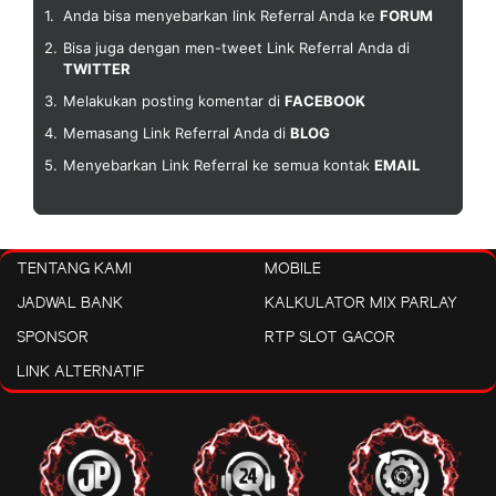
1.
Anda bisa menyebarkan link Referral Anda ke
FORUM
2.
Bisa juga dengan men-tweet Link Referral Anda di
TWITTER
3.
Melakukan posting komentar di
FACEBOOK
4.
Memasang Link Referral Anda di
BLOG
5.
Menyebarkan Link Referral ke semua kontak
EMAIL
TENTANG KAMI
MOBILE
JADWAL BANK
KALKULATOR MIX PARLAY
SPONSOR
RTP SLOT GACOR
LINK ALTERNATIF