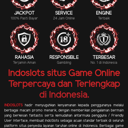
JACKPOT
SERVICE
ENGINE
100% Pasti Bayar
24 Jam Online
Terbaik
RAHASIA
RESPONSIBLE
TERBESAR
Terjamin Aman
Gambling
No. 1 di Indonesia
Indoslots situs Game Online
Terpercaya dan Terlengkap
di Indonesia.
INDOSLOTS
hadir menyuguhkan kenyamanan kepada penggunanya melalui
berbagai macam promo menarik, dengan memberikan pengalaman bermain
yang berkesan fantastis serta kemudahan antarmuka pengguna / Friendly
User Interface, membuat IndoSlots sebagai acuan standar terbaik di seluruh
platform situs penyedia layanan taruhan online di Indonesia. Berbagai game